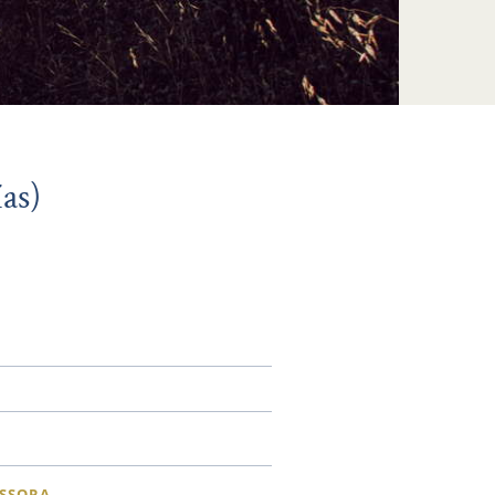
ías)
SSORA