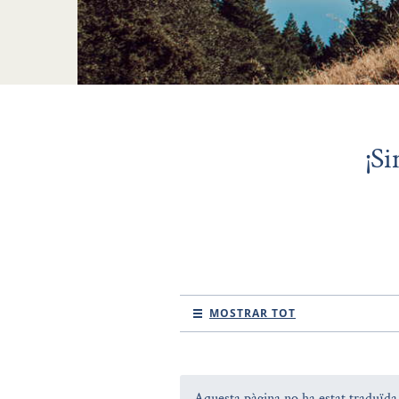
¡Si
MOSTRAR TOT
Aquesta pàgina no ha estat traduïda a