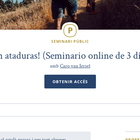
SEMINARI PÚBLIC
n ataduras! (Seminario online de 3 d
amb
Caro van Iersel
OBTENIR ACCÉS
l català encara i per tant algunes
PROFE