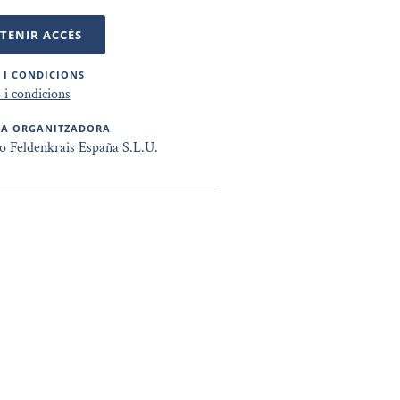
TENIR ACCÉS
 I CONDICIONS
i condicions
SA ORGANITZADORA
to Feldenkrais España S.L.U.