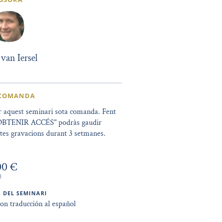
van Iersel
 COMANDA
r aquest seminari sota comanda. Fent
 "OBTENIR ACCÉS" podràs gaudir
tes gravacions durant 3 setmanes.
00 €
)
 DEL SEMINARI
con traducción al español