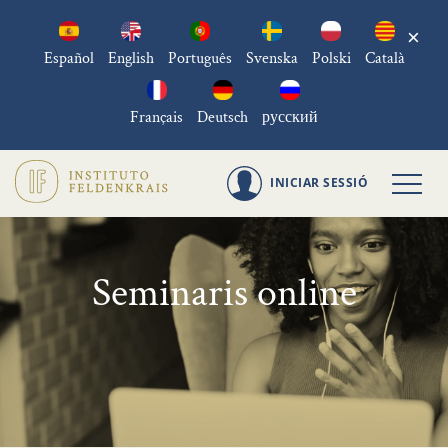
×
Español
English
Português
Svenska
Polski
Català
Français
Deutsch
русский
INICIAR SESSIÓ
Seminaris online