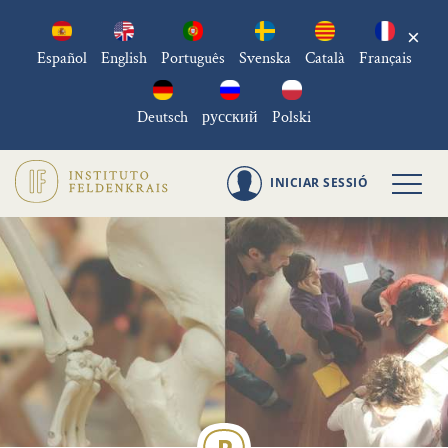
×
Español
English
Português
Svenska
Català
Français
Deutsch
русский
Polski
INICIAR SESSIÓ