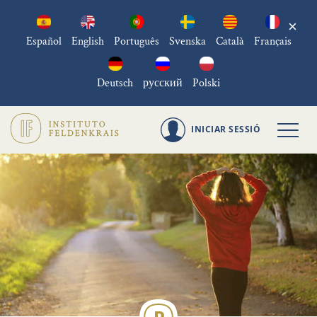
×
Español
English
Português
Svenska
Català
Français
Deutsch
русский
Polski
INICIAR SESSIÓ