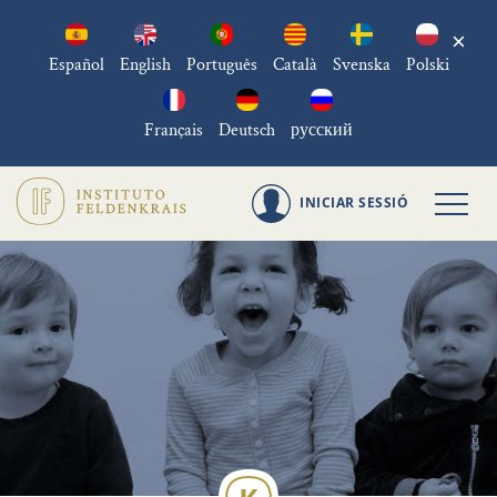
×
Español
English
Português
Català
Svenska
Polski
Français
Deutsch
русский
INICIAR SESSIÓ