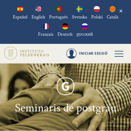
×
Español
English
Português
Svenska
Polski
Català
Français
Deutsch
русский
INICIAR SESSIÓ
Seminaris de postgrau