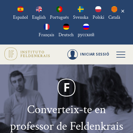
×
Español
English
Português
Svenska
Polski
Català
Français
Deutsch
русский
INICIAR SESSIÓ
Converteix-te en
professor de Feldenkrais