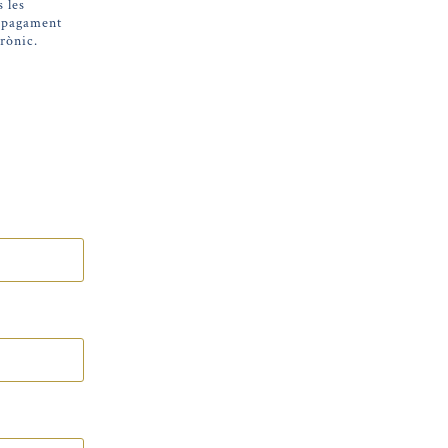
 les
e pagament
rònic.