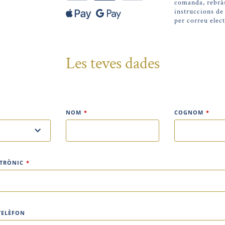
comanda, rebràs
instruccions d
per correu elect
Les teves dades
NOM
*
COGNOM
*
CTRÒNIC
*
TELÈFON