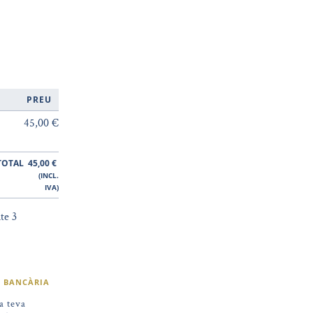
PREU
45,00 €
TOTAL
45,00
€
(INCL.
IVA)
te 3
A BANCÀRIA
a teva