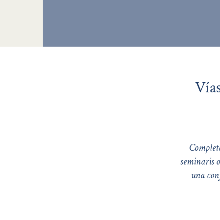
Vía
Completa,
seminaris o
una conf